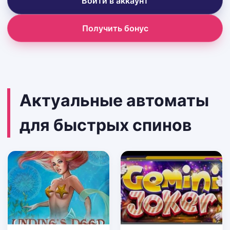
Войти в аккаунт
Получить бонус
Актуальные автоматы
для быстрых спинов