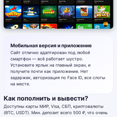
Мобильная версия и приложение
Сайт отлично адаптирован под любой
смартфон — всё работает шустро.
Установите ярлык на главный экран, и
получите почти как приложение. Нет
задержек, авторизация по Face ID, все слоты
на месте.
Как пополнить и вывести?
Доступны карты МИР, Visa, СБП, криптовалюты
(BTC, USDT). Мин. депозит всего 500 ₽, что очень