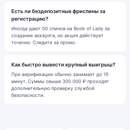
Есть ли бездепозитные фриспины за
регистрацию?
Иногда дают 50 спинов на Book of Lady за
создание аккаунта, но акция действует
точечно. Следите за промо.
Как быстро вывести крупный выигрыш?
При верификации обычно занимает до 15
минут. Суммы свыше 300 000 ₽ проходят
дополнительную проверку службой
безопасности.