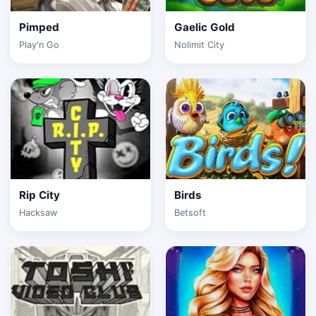
Pimped
Gaelic Gold
Play'n Go
Nolimit City
Rip City
Birds
Hacksaw
Betsoft