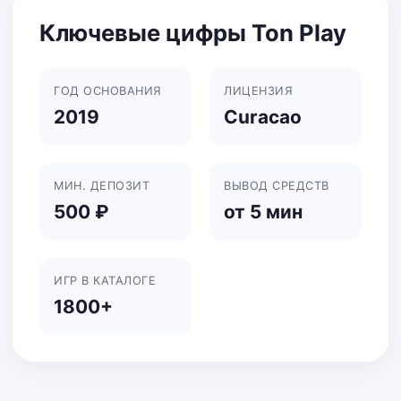
Ключевые цифры Ton Play
ГОД ОСНОВАНИЯ
ЛИЦЕНЗИЯ
2019
Curacao
МИН. ДЕПОЗИТ
ВЫВОД СРЕДСТВ
500 ₽
от 5 мин
ИГР В КАТАЛОГЕ
1800+