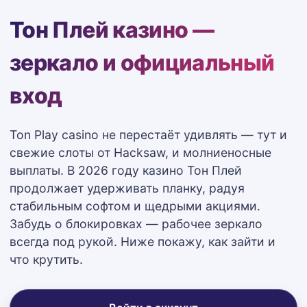
Тон Плей казино —
зеркало и официальный
вход
Ton Play casino не перестаёт удивлять — тут и
свежие слоты от Hacksaw, и молниеносные
выплаты. В 2026 году казино Тон Плей
продолжает удерживать планку, радуя
стабильным софтом и щедрыми акциями.
Забудь о блокировках — рабочее зеркало
всегда под рукой. Ниже покажу, как зайти и
что крутить.