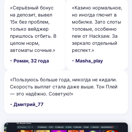
«Серьёзный бонус
«Казино нормальное,
на депозит, вывел
но иногда глючит в
15к без проблем,
мобилке. Зато слоты
только вейджер
топовые, особенно
пришлось отбить. В
new от Hacksaw. За
целом норм,
зеркало отдельный
автоматы сочные.»
респект.»
- Роман, 32 года
- Masha_play
«Пользуюсь больше года, никогда не кидали.
Скорость выплат стала даже выше. Тон Плей
— это надёжно. Советую!»
- Дмитрий_77